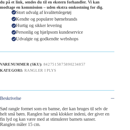
du på et link, sendes du til en ekstern forhandler. Vi kan
modtage en kommission – uden ekstra omkostning for dig.
Stort udvalg af kvalitetslegetøj
Kendte og populære børnebrands
Hurtig og sikker levering
Personlig og hjælpsom kundeservice
Udvalgte og godkendte webshops
VARENUMMER (SKU):
8427515875890234857
KATEGORI:
RANGLER I PLYS
Beskrivelse
Sød rangle formet som en bamse, der kan bruges til selv de
helt små børn. Ranglen har små klokker indeni, der giver en
fin lyd og kan være med at stimulerer barnets sanser.
Ranglen måler 15 cm.