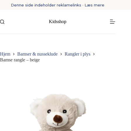
Fortsæt
Denne side indeholder reklamelinks · Læs mere
til
indhold
Kidsshop
Hjem
Bamser & nusseklude
Rangler i plys
Bamse rangle – beige