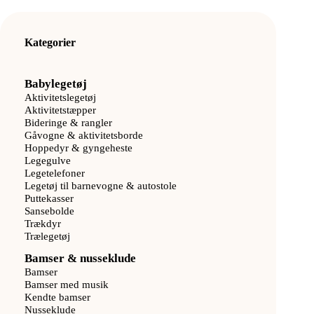
Kategorier
Babylegetøj
Aktivitetslegetøj
Aktivitetstæpper
Bideringe & rangler
Gåvogne & aktivitetsborde
Hoppedyr & gyngeheste
Legegulve
Legetelefoner
Legetøj til barnevogne & autostole
Puttekasser
Sansebolde
Trækdyr
Trælegetøj
Bamser & nusseklude
Bamser
Bamser med musik
Kendte bamser
Nusseklude