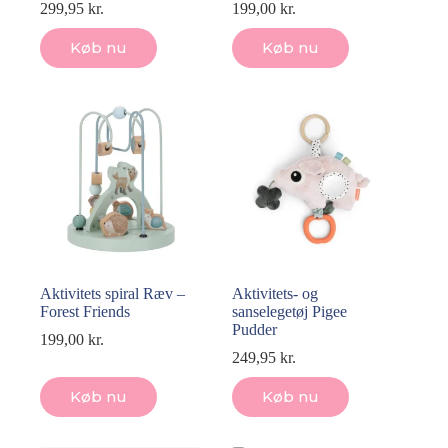
299,95
kr.
199,00
kr.
Køb nu
Køb nu
Aktivitets spiral Ræv –
Aktivitets- og
Forest Friends
sanselegetøj Pigee
Pudder
199,00
kr.
249,95
kr.
Køb nu
Køb nu