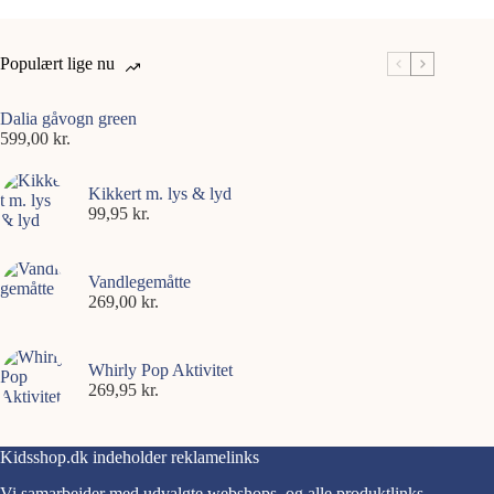
Populært lige nu
Dalia gåvogn green
599,00
kr.
Kikkert m. lys & lyd
99,95
kr.
Vandlegemåtte
269,00
kr.
Whirly Pop Aktivitet
269,95
kr.
Kidsshop.dk indeholder reklamelinks
Vi samarbejder med udvalgte webshops, og alle produktlinks