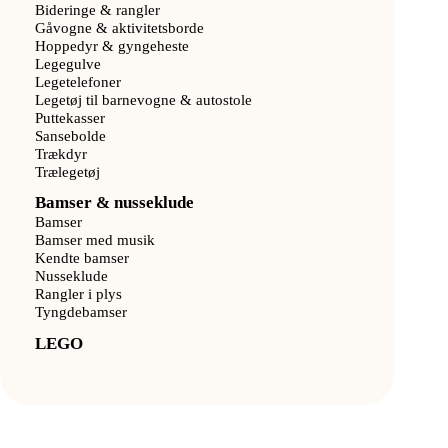
Bideringe & rangler
Gåvogne & aktivitetsborde
Hoppedyr & gyngeheste
Legegulve
Legetelefoner
Legetøj til barnevogne & autostole
Puttekasser
Sansebolde
Trækdyr
Trælegetøj
Bamser & nusseklude
Bamser
Bamser med musik
Kendte bamser
Nusseklude
Rangler i plys
Tyngdebamser
LEGO