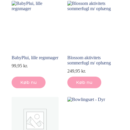
BabyPlui, lille regnmager
Blossom aktivitets
sommerfugl m/ ophæng
99,95
kr.
249,95
kr.
Køb nu
Køb nu