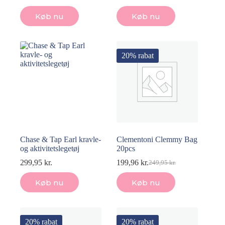
Køb nu
Køb nu
20% rabat
Chase & Tap Earl kravle-
Clementoni Clemmy Bag
og aktivitetslegetøj
20pcs
299,95
kr.
199,96
kr.
249,95
kr.
Den
Den
oprindelige
aktuelle
Køb nu
Køb nu
pris
pris
var:
er:
249,95 kr..
199,96 kr..
20% rabat
20% rabat