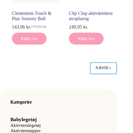
Clementoni Touch &
Clip Clop aktivitetshest
Play Sensory Ball
m/ophæng
143,96
kr.
249,95
kr.
179,95
kr.
Den
Den
oprindelige
aktuelle
Køb nu
Køb nu
pris
pris
var:
er:
179,95 kr..
143,96 kr..
NÆSTE
Kategorier
Babylegetøj
Aktivitetslegetøj
Aktivitetstæpper