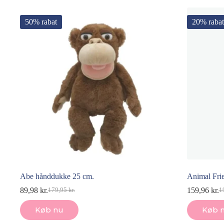
50% rabat
20% rabat
Abe hånddukke 25 cm.
Animal Frie
89,98
kr.
159,96
kr.
179,95
kr.
1
Den
Den
D
D
oprindelige
aktuelle
op
ak
Køb nu
Køb 
pris
pris
pr
pr
var:
er:
va
er: