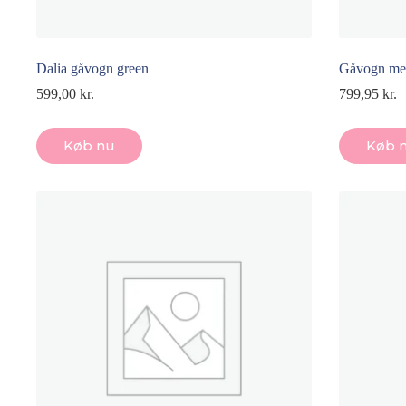
Dalia gåvogn green
Gåvogn me
599,00
kr.
799,95
kr.
Køb nu
Køb 