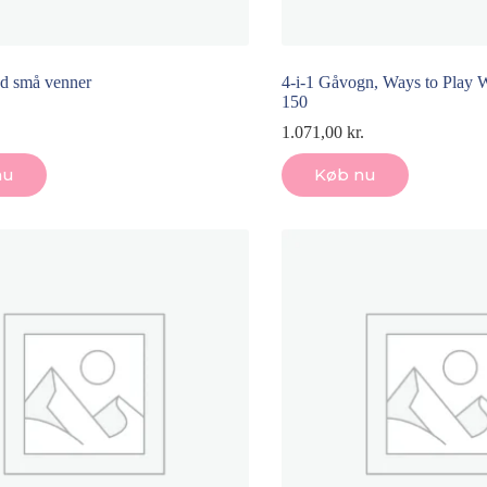
d små venner
4-i-1 Gåvogn, Ways to Play W
150
1.071,00
kr.
nu
Køb nu