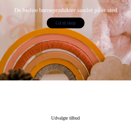
De bedste børneprodukter samlet på ét sted
Gå til shop
Udvalgte tilbud