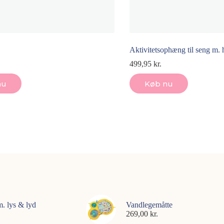
Aktivitetsophæng til seng m.
499,95
kr.
nu
Køb nu
m. lys & lyd
Vandlegemåtte
269,00
kr.