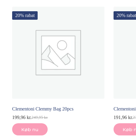
179,95 kr..
89,98 kr..
19
15
20% rabat
20% rabat
Clementoni Clemmy Bag 20pcs
Clementoni 
199,96
kr.
191,96
kr.
249,95
kr.
2
Den
Den
D
D
oprindelige
aktuelle
op
ak
Køb nu
Køb 
pris
pris
pr
pr