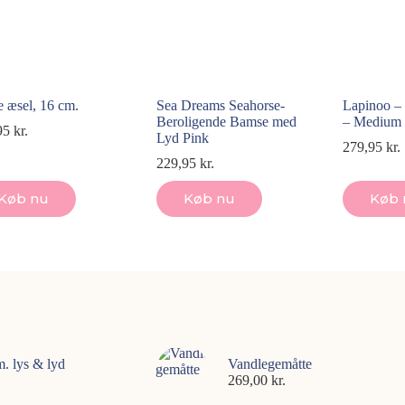
e æsel, 16 cm.
Sea Dreams Seahorse-
Lapinoo – 
Beroligende Bamse med
– Medium
95
kr.
Lyd Pink
279,95
kr.
229,95
kr.
Køb nu
Køb nu
Køb 
m. lys & lyd
Vandlegemåtte
269,00
kr.