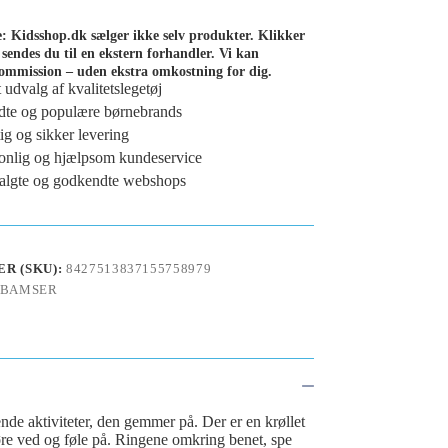
de: Kidsshop.dk sælger ikke selv produkter. Klikker
 sendes du til en ekstern forhandler. Vi kan
ommission – uden ekstra omkostning for dig.
t udvalg af kvalitetslegetøj
te og populære børnebrands
ig og sikker levering
onlig og hjælpsom kundeservice
lgte og godkendte webshops
R (SKU):
8427513837155758979
BAMSER
de aktiviteter, den gemmer på. Der er en krøllet
øre ved og føle på. Ringene omkring benet, spe