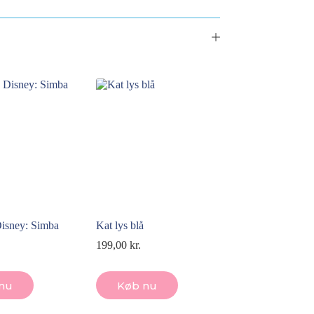
Disney: Simba
Kat lys blå
199,00
kr.
nu
Køb nu