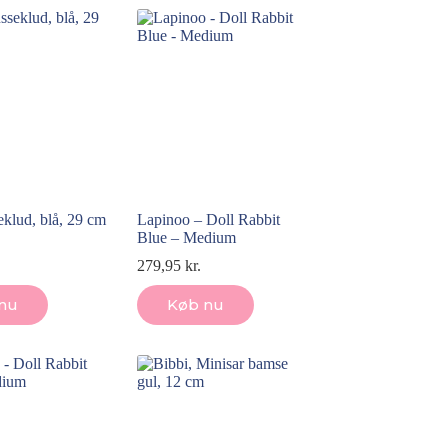
eklud, blå, 29 cm
Lapinoo – Doll Rabbit
Blue – Medium
279,95
kr.
nu
Køb nu