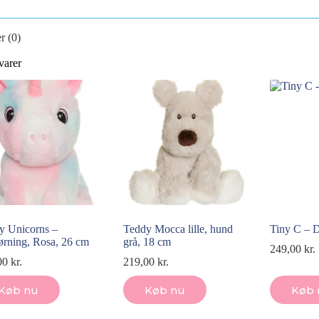
r (0)
varer
y Unicorns –
Teddy Mocca lille, hund
Tiny C – 
ørning, Rosa, 26 cm
grå, 18 cm
249,00
kr.
00
kr.
219,00
kr.
Køb nu
Køb nu
Køb 