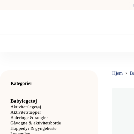
Fortsæt
til
indhold
Hjem
B
Kategorier
Babylegetøj
Aktivitetslegetøj
Aktivitetstæpper
Bideringe & rangler
Gåvogne & aktivitetsborde
Hoppedyr & gyngeheste
Legegulve