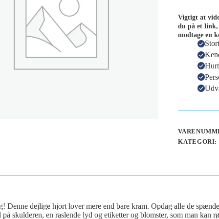
Vigtigt at vi
du på et link,
modtage en k
Stor
Kend
Hurt
Pers
Udva
VARENUMME
KATEGORI:
! Denne dejlige hjort lover mere end bare kram. Opdag alle de spænden
på skulderen, en raslende lyd og etiketter og blomster, som man kan r