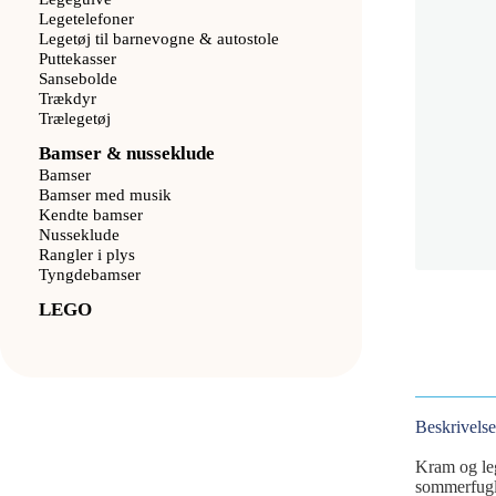
Legetelefoner
Legetøj til barnevogne & autostole
Puttekasser
Sansebolde
Trækdyr
Trælegetøj
Bamser & nusseklude
Bamser
Bamser med musik
Kendte bamser
Nusseklude
Rangler i plys
Tyngdebamser
LEGO
Beskrivelse
Kram og leg
sommerfugl 