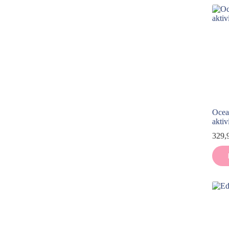
Ocean
aktiv
329,