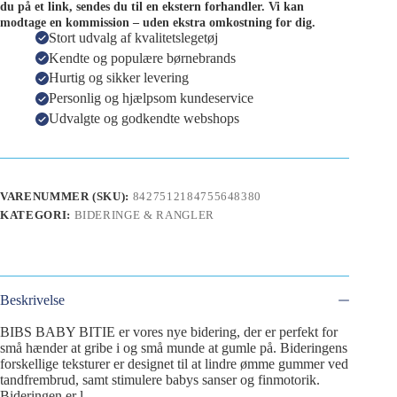
du på et link, sendes du til en ekstern forhandler. Vi kan
modtage en kommission – uden ekstra omkostning for dig.
Stort udvalg af kvalitetslegetøj
Kendte og populære børnebrands
Hurtig og sikker levering
Personlig og hjælpsom kundeservice
Udvalgte og godkendte webshops
VARENUMMER (SKU):
8427512184755648380
KATEGORI:
BIDERINGE & RANGLER
Beskrivelse
BIBS BABY BITIE er vores nye bidering, der er perfekt for
små hænder at gribe i og små munde at gumle på. Bideringens
forskellige teksturer er designet til at lindre ømme gummer ved
tandfrembrud, samt stimulere babys sanser og finmotorik.
Bideringen er l