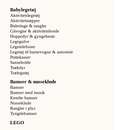
Babylegetøj
Aktivitetslegetøj
Aktivitetstæpper
Bideringe & rangler
Gåvogne & aktivitetsborde
Hoppedyr & gyngeheste
Legegulve
Legetelefoner
Legetøj til barnevogne & autostole
Puttekasser
Sansebolde
Trækdyr
Trælegetøj
Bamser & nusseklude
Bamser
Bamser med musik
Kendte bamser
Nusseklude
Rangler i plys
Tyngdebamser
LEGO