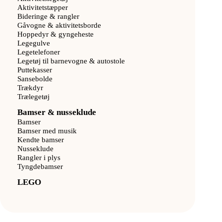
Aktivitetstæpper
Bideringe & rangler
Gåvogne & aktivitetsborde
Hoppedyr & gyngeheste
Legegulve
Legetelefoner
Legetøj til barnevogne & autostole
Puttekasser
Sansebolde
Trækdyr
Trælegetøj
Bamser & nusseklude
Bamser
Bamser med musik
Kendte bamser
Nusseklude
Rangler i plys
Tyngdebamser
LEGO