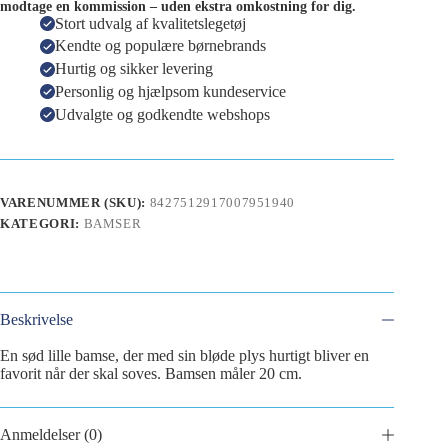
modtage en kommission – uden ekstra omkostning for dig.
Stort udvalg af kvalitetslegetøj
Kendte og populære børnebrands
Hurtig og sikker levering
Personlig og hjælpsom kundeservice
Udvalgte og godkendte webshops
VARENUMMER (SKU):
8427512917007951940
KATEGORI:
BAMSER
Beskrivelse
En sød lille bamse, der med sin bløde plys hurtigt bliver en
favorit når der skal soves. Bamsen måler 20 cm.
Anmeldelser (0)