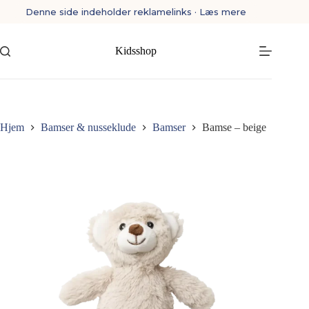
Fortsæt
Denne side indeholder reklamelinks · Læs mere
til
indhold
Kidsshop
Hjem
Bamser & nusseklude
Bamser
Bamse – beige