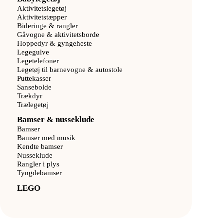
Aktivitetslegetøj
Aktivitetstæpper
Bideringe & rangler
Gåvogne & aktivitetsborde
Hoppedyr & gyngeheste
Legegulve
Legetelefoner
Legetøj til barnevogne & autostole
Puttekasser
Sansebolde
Trækdyr
Trælegetøj
Bamser & nusseklude
Bamser
Bamser med musik
Kendte bamser
Nusseklude
Rangler i plys
Tyngdebamser
LEGO