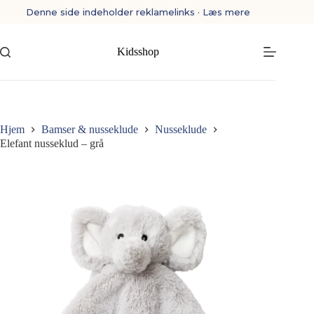
Fortsæt
Denne side indeholder reklamelinks · Læs mere
til
indhold
Kidsshop
Hjem
Bamser & nusseklude
Nusseklude
Elefant nusseklud – grå