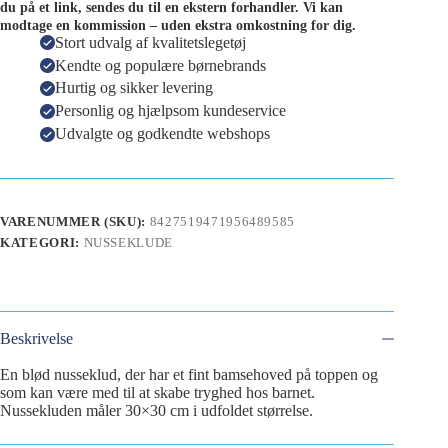
du på et link, sendes du til en ekstern forhandler. Vi kan
modtage en kommission – uden ekstra omkostning for dig.
Stort udvalg af kvalitetslegetøj
Kendte og populære børnebrands
Hurtig og sikker levering
Personlig og hjælpsom kundeservice
Udvalgte og godkendte webshops
VARENUMMER (SKU):
8427519471956489585
KATEGORI:
NUSSEKLUDE
Beskrivelse
En blød nusseklud, der har et fint bamsehoved på toppen og
som kan være med til at skabe tryghed hos barnet.
Nussekluden måler 30×30 cm i udfoldet størrelse.