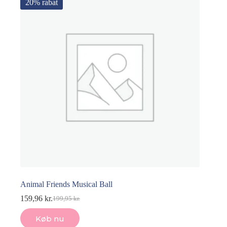
20% rabat
Animal Friends Musical Ball
159,96
kr.
199,95
kr.
Den
Den
oprindelige
aktuelle
Køb nu
pris
pris