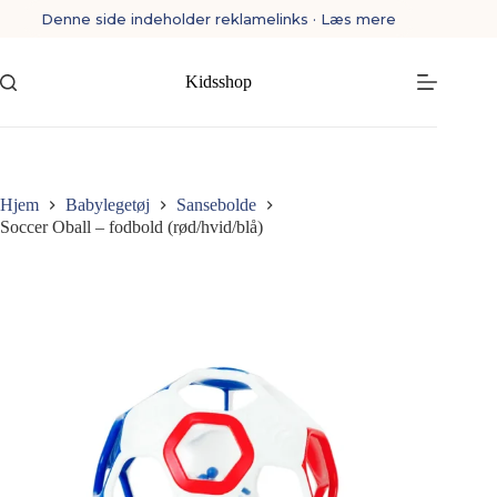
Fortsæt
Denne side indeholder reklamelinks · Læs mere
til
indhold
Kidsshop
Hjem
Babylegetøj
Sansebolde
Soccer Oball – fodbold (rød/hvid/blå)