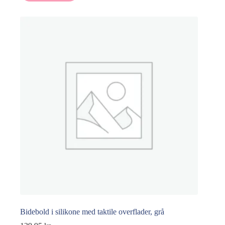
var:
er:
199,95 kr..
159,96 kr..
Bidebold i silikone med taktile overflader, grå