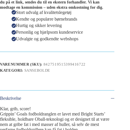
du på et link, sendes du til en ekstern forhandler. Vi kan
modtage en kommission – uden ekstra omkostning for dig.
Stort udvalg af kvalitetslegetøj
Kendte og populære børnebrands
Hurtig og sikker levering
Personlig og hjælpsom kundeservice
Udvalgte og godkendte webshops
VARENUMMER (SKU):
8427519515399416722
KATEGORI:
SANSEBOLDE
Beskrivelse
Klar, grib, score!
Grippin’ Goals fodboldranglen er lavet med Bright Starts’
fleksible, holdbare Oball-teknologi og er designet til at være
nem at gribe fat i med masser af huller, så selv de mest
uerfarne fodboldspillere kan få fat i bolden.