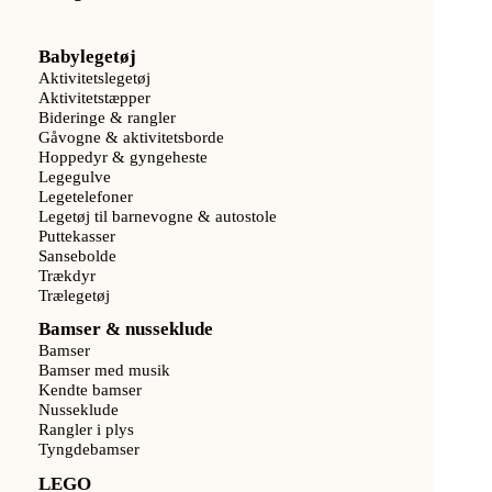
Babylegetøj
Aktivitetslegetøj
Aktivitetstæpper
Bideringe & rangler
Gåvogne & aktivitetsborde
Hoppedyr & gyngeheste
Legegulve
Legetelefoner
Legetøj til barnevogne & autostole
Puttekasser
Sansebolde
Trækdyr
Trælegetøj
Bamser & nusseklude
Bamser
Bamser med musik
Kendte bamser
Nusseklude
Rangler i plys
Tyngdebamser
LEGO