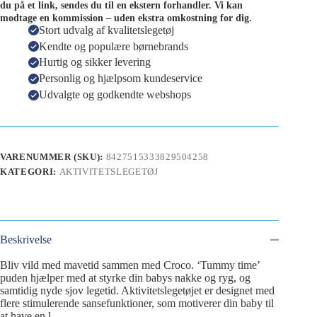
du på et link, sendes du til en ekstern forhandler. Vi kan
modtage en kommission – uden ekstra omkostning for dig.
Stort udvalg af kvalitetslegetøj
Kendte og populære børnebrands
Hurtig og sikker levering
Personlig og hjælpsom kundeservice
Udvalgte og godkendte webshops
VARENUMMER (SKU):
8427515333829504258
KATEGORI:
AKTIVITETSLEGETØJ
Beskrivelse
Bliv vild med mavetid sammen med Croco. ‘Tummy time’
puden hjælper med at styrke din babys nakke og ryg, og
samtidig nyde sjov legetid. Aktivitetslegetøjet er designet med
flere stimulerende sansefunktioner, som motiverer din baby til
at have en l