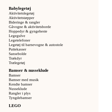
Babylegetøj
Aktivitetslegetøj
Aktivitetstæpper
Bideringe & rangler
Gåvogne & aktivitetsborde
Hoppedyr & gyngeheste
Legegulve
Legetelefoner
Legetøj til barnevogne & autostole
Puttekasser
Sansebolde
Trækdyr
Trælegetøj
Bamser & nusseklude
Bamser
Bamser med musik
Kendte bamser
Nusseklude
Rangler i plys
Tyngdebamser
LEGO