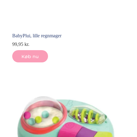
BabyPlui, lille regnmager
99,95
kr.
Køb nu