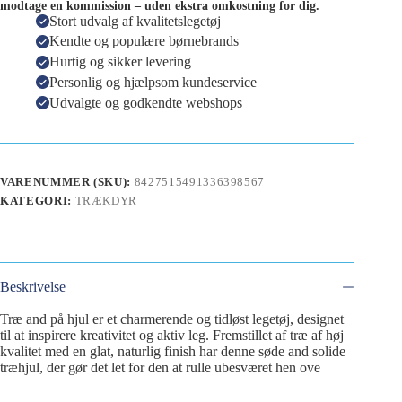
modtage en kommission – uden ekstra omkostning for dig.
Stort udvalg af kvalitetslegetøj
Kendte og populære børnebrands
Hurtig og sikker levering
Personlig og hjælpsom kundeservice
Udvalgte og godkendte webshops
VARENUMMER (SKU):
8427515491336398567
KATEGORI:
TRÆKDYR
Beskrivelse
Træ and på hjul er et charmerende og tidløst legetøj, designet
til at inspirere kreativitet og aktiv leg. Fremstillet af træ af høj
kvalitet med en glat, naturlig finish har denne søde and solide
træhjul, der gør det let for den at rulle ubesværet hen ove