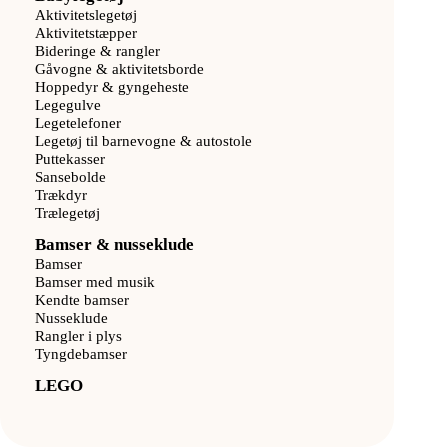
Aktivitetslegetøj
Aktivitetstæpper
Bideringe & rangler
Gåvogne & aktivitetsborde
Hoppedyr & gyngeheste
Legegulve
Legetelefoner
Legetøj til barnevogne & autostole
Puttekasser
Sansebolde
Trækdyr
Trælegetøj
Bamser & nusseklude
Bamser
Bamser med musik
Kendte bamser
Nusseklude
Rangler i plys
Tyngdebamser
LEGO