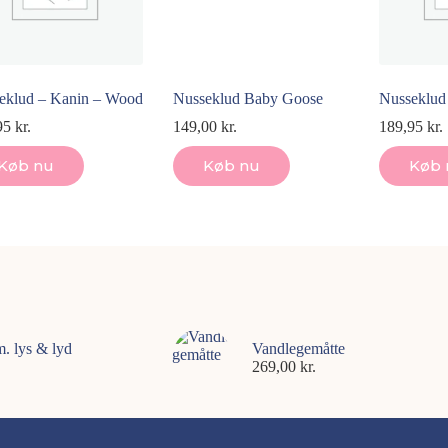
eklud – Kanin – Wood
Nusseklud Baby Goose
Nusseklud
95
kr.
149,00
kr.
189,95
kr.
Køb nu
Køb nu
Køb 
m. lys & lyd
Vandlegemåtte
269,00
kr.