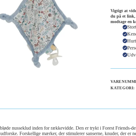
Vigtigt at vi
du på et link,
modtage en k
Stor
Kend
Hurt
Pers
Udva
VARENUMME
KATEGORI:
løde nusseklud inden for rækkevidde. Den er trykt i Forest Friends-de
udforske. Forskellige mærker, der stimulerer sanserne, knuder, der er nem