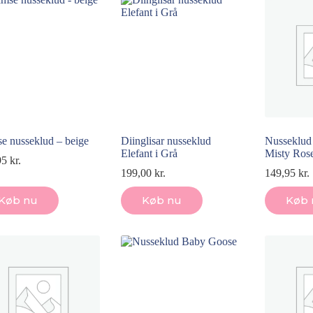
e nusseklud – beige
Diinglisar nusseklud
Nusseklud
Elefant i Grå
Misty Ros
95
kr.
199,00
kr.
149,95
kr.
Køb nu
Køb nu
Køb 