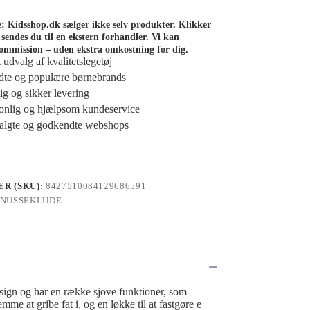
de: Kidsshop.dk sælger ikke selv produkter. Klikker
 sendes du til en ekstern forhandler. Vi kan
ommission – uden ekstra omkostning for dig.
t udvalg af kvalitetslegetøj
te og populære børnebrands
ig og sikker levering
onlig og hjælpsom kundeservice
lgte og godkendte webshops
R (SKU):
8427510084129686591
NUSSEKLUDE
sign og har en række sjove funktioner, som
me at gribe fat i, og en løkke til at fastgøre e