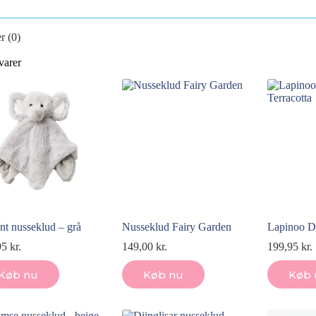
r (0)
varer
nt nusseklud – grå
Nusseklud Fairy Garden
Lapinoo D
95
kr.
149,00
kr.
199,95
kr.
Køb nu
Køb nu
Køb 