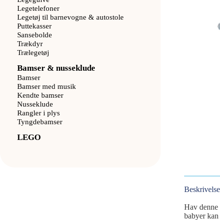
Legetelefoner
Legetøj til barnevogne & autostole
Puttekasser
Sansebolde
Trækdyr
Trælegetøj
Bamser & nusseklude
Bamser
Bamser med musik
Kendte bamser
Nusseklude
Rangler i plys
Tyngdebamser
LEGO
Beskrivelse
Hav denne b
babyer kan 