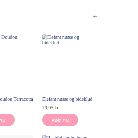
oudou Terracotta
Elefant nusse og bideklud
79,95
kr.
nu
Køb nu