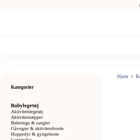
Fortsæt
til
indhold
Hjem
B
Kategorier
Babylegetøj
Aktivitetslegetøj
Aktivitetstæpper
Bideringe & rangler
Gåvogne & aktivitetsborde
Hoppedyr & gyngeheste
Legegulve