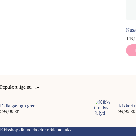
Nuss
149,
Populært lige nu
Dalia gåvogn green
Kikkert 
599,00
kr.
99,95
kr.
Kidsshop.dk indeholder reklamelinks