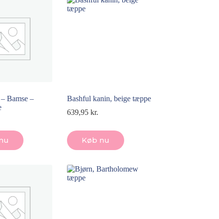
 – Bamse –
Bashful kanin, beige tæppe
e
639,95
kr.
nu
Køb nu