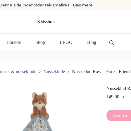
Denne side indeholder reklamelinks · Læs mere
Kidsshop
Forside
Shop
LEGO
Blog
amser & nusseklude
Nusseklude
Nusseklud Ræv – Forest Friend
Nusseklud Ræ
149,00
kr.
Køb nu