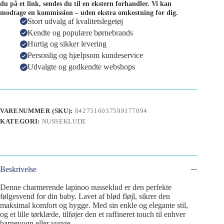
du på et link, sendes du til en ekstern forhandler. Vi kan
modtage en kommission – uden ekstra omkostning for dig.
Stort udvalg af kvalitetslegetøj
Kendte og populære børnebrands
Hurtig og sikker levering
Personlig og hjælpsom kundeservice
Udvalgte og godkendte webshops
VARENUMMER (SKU):
8427516037599177094
KATEGORI:
NUSSEKLUDE
Beskrivelse
Denne charmerende lapinoo nusseklud er den perfekte
følgesvend for din baby. Lavet af blød fløjl, sikrer den
maksimal komfort og hygge. Med sin enkle og elegante stil,
og et lille tørklæde, tilføjer den et raffineret touch til enhver
barnevogn eller vugge