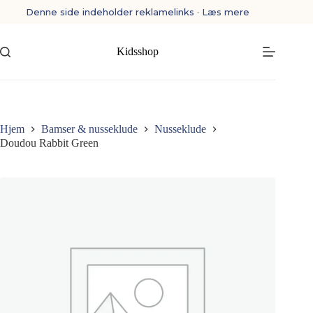
Fortsæt
Denne side indeholder reklamelinks · Læs mere
til
indhold
Kidsshop
Hjem
Bamser & nusseklude
Nusseklude
Doudou Rabbit Green