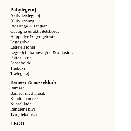
Babylegetøj
Aktivitetslegetøj
Aktivitetstæpper
Bideringe & rangler
Gåvogne & aktivitetsborde
Hoppedyr & gyngeheste
Legegulve
Legetelefoner
Legetøj til barnevogne & autostole
Puttekasser
Sansebolde
Trækdyr
Trælegetøj
Bamser & nusseklude
Bamser
Bamser med musik
Kendte bamser
Nusseklude
Rangler i plys
Tyngdebamser
LEGO